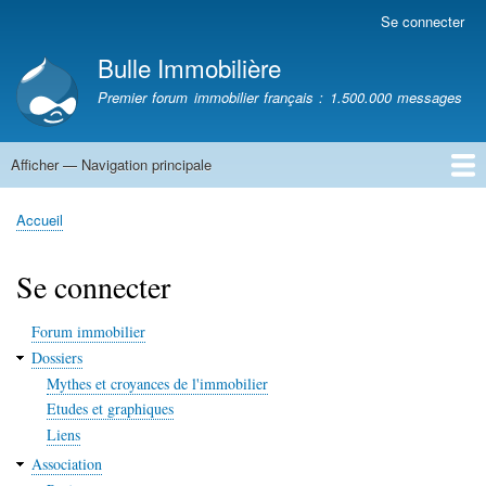
Aller
Se connecter
Menu
au
du
Bulle Immobilière
contenu
compte
principal
Premier forum immobilier français : 1.500.000 messages
de
l'utilisateur
Afficher — Navigation principale
Navigation
principale
Accueil
Accueil
Fil
d'Ariane
Se connecter
Forum immobilier
Dossiers
Mythes et croyances de l'immobilier
Etudes et graphiques
Liens
Association