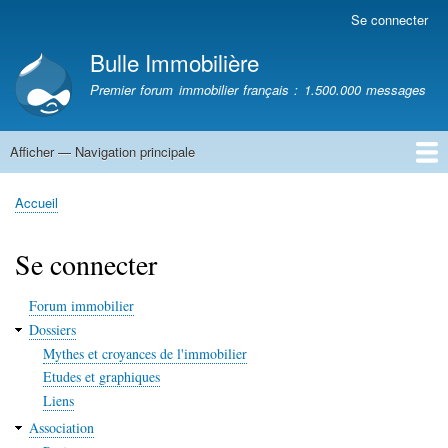
Aller
Se connecter
Menu
au
du
Bulle Immobilière
contenu
compte
principal
Premier forum immobilier français : 1.500.000 messages
de
l'utilisateur
Afficher — Navigation principale
Navigation
principale
Accueil
Accueil
Fil
d'Ariane
Se connecter
Forum immobilier
Dossiers
Mythes et croyances de l'immobilier
Etudes et graphiques
Liens
Association