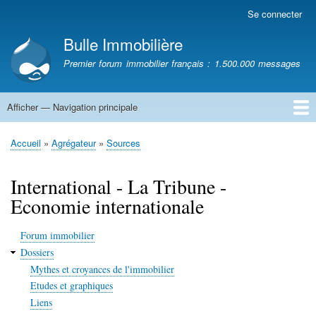
Aller
Se connecter
Menu
au
du
Bulle Immobilière
contenu
compte
principal
Premier forum immobilier français : 1.500.000 messages
de
l'utilisateur
Afficher — Navigation principale
Navigation
principale
Accueil
Accueil
Agrégateur
Sources
Fil
d'Ariane
International - La Tribune -
Economie internationale
Forum immobilier
Dossiers
Mythes et croyances de l'immobilier
Etudes et graphiques
Liens