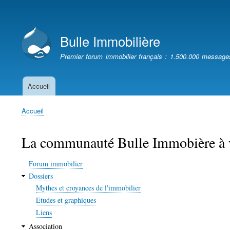
Menu
du
Bulle Immobilière
compte
de
Premier forum immobilier français : 1.500.000 message
l'utilisateur
Accueil
Navigation
principale
Accueil
Fil
d'Ariane
La communauté Bulle Immobière à vot
Forum immobilier
Dossiers
Mythes et croyances de l'immobilier
Etudes et graphiques
Liens
Association