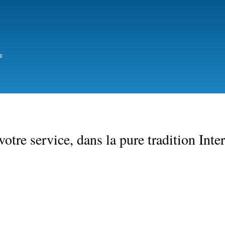
Aller
au
contenu
principal
s
re service, dans la pure tradition Inte