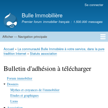
Aller
Se connecter
Menu
au
du
Bulle Immobilière
contenu
compte
principal
Premier forum immobilier français : 1.500.000 messages
de
l'utilisateur
Afficher — Navigation principale
Navigation
principale
Accueil
Accueil
La communauté Bulle Immobière à votre service, dans la pure
Fil
tradition Internet
Statuts association
d'Ariane
Bulletin d'adhésion à télécharger
Forum immobilier
Dossiers
Mythes et croyances de l'immobilier
Etudes et graphiques
Liens
Association