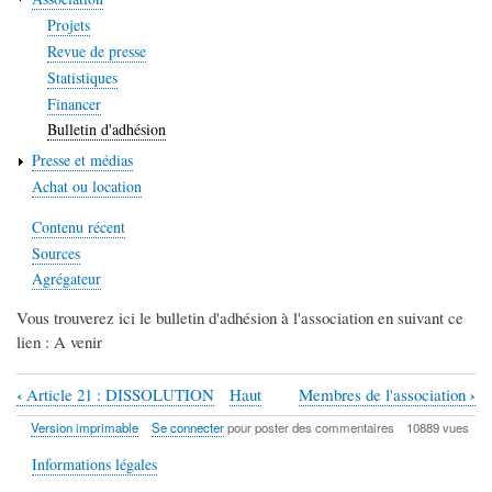
Projets
Revue de presse
Statistiques
Financer
Bulletin d'adhésion
Presse et médias
Achat ou location
Contenu récent
Sources
Agrégateur
Vous trouverez ici le bulletin d'adhésion à l'association en suivant ce
lien : A venir
‹
›
Article 21 : DISSOLUTION
Haut
Membres de l'association
Liens
Version imprimable
Se connecter
pour poster des commentaires
10889 vues
transversaux
Informations légales
de