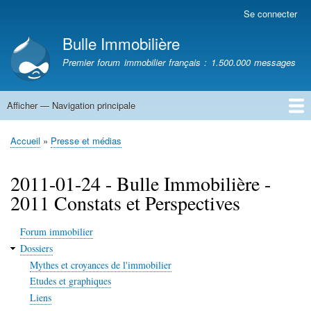
Aller
Se connecter
Menu
au
du
Bulle Immobilière
contenu
compte
principal
Premier forum immobilier français : 1.500.000 messages
de
l'utilisateur
Afficher — Navigation principale
Navigation
principale
Accueil
Accueil
Presse et médias
Fil
d'Ariane
2011-01-24 - Bulle Immobilière -
2011 Constats et Perspectives
Forum immobilier
Dossiers
Mythes et croyances de l'immobilier
Etudes et graphiques
Liens