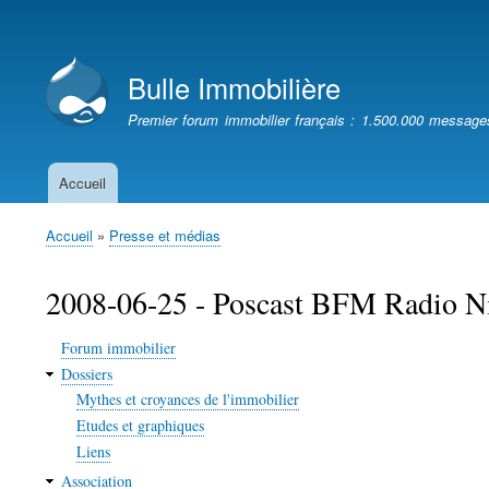
Menu
du
Bulle Immobilière
compte
de
Premier forum immobilier français : 1.500.000 message
l'utilisateur
Accueil
Navigation
principale
Accueil
Presse et médias
Fil
d'Ariane
2008-06-25 - Poscast BFM Radio Nico
Forum immobilier
Dossiers
Mythes et croyances de l'immobilier
Etudes et graphiques
Liens
Association