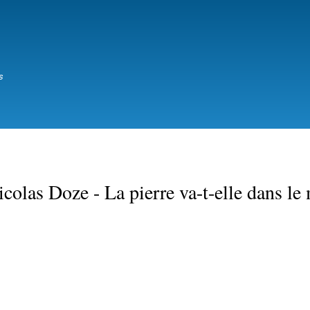
Aller
au
contenu
principal
s
las Doze - La pierre va-t-elle dans le