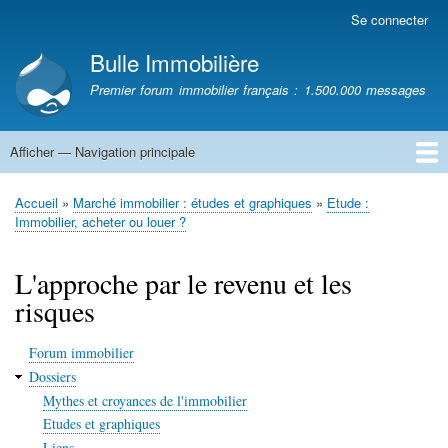
Aller
Se connecter
Menu
au
du
Bulle Immobilière
contenu
compte
principal
Premier forum immobilier français : 1.500.000 messages
de
l'utilisateur
Afficher — Navigation principale
Navigation
principale
Accueil
Accueil
Marché immobilier : études et graphiques
Etude :
Fil
Immobilier, acheter ou louer ?
d'Ariane
L'approche par le revenu et les
risques
Forum immobilier
Dossiers
Mythes et croyances de l'immobilier
Etudes et graphiques
Liens