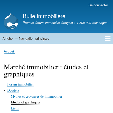
Aller
Se connecter
Menu
au
du
Bulle Immobilière
contenu
compte
principal
Premier forum immobilier français : 1.500.000 messages
de
l'utilisateur
Afficher — Navigation principale
Navigation
principale
Accueil
Accueil
Fil
d'Ariane
Marché immobilier : études et
graphiques
Forum immobilier
Dossiers
Mythes et croyances de l'immobilier
Etudes et graphiques
Liens