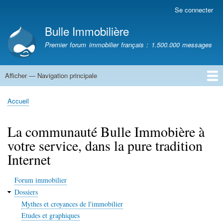
Aller
Se connecter
Menu
au
du
Bulle Immobilière
contenu
compte
principal
Premier forum immobilier français : 1.500.000 messages
de
l'utilisateur
Afficher — Navigation principale
Navigation
principale
Accueil
Accueil
Fil
d'Ariane
La communauté Bulle Immobière à
votre service, dans la pure tradition
Internet
Forum immobilier
Dossiers
Mythes et croyances de l'immobilier
Etudes et graphiques