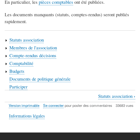
En particulier, les
pièces comptables
ont été publiées.
Les documents manquants (statuts, comptes-rendus) seront publiés
rapidement.
Statuts association
Membres de l'association
Compte-rendus décisions
Comptabilité
Budgets
Documents de politique générale
Participer
›
Statuts association
Liens
Version imprimable
Se connecter
pour poster des commentaires
33683 vues
transversaux
Informations légales
de
livre
pour