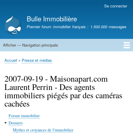
Aller
Se connecter
Menu
au
du
Bulle Immobilière
contenu
compte
principal
Premier forum immobilier français : 1.500.000 messages
de
l'utilisateur
Afficher — Navigation principale
Navigation
principale
Accueil
Accueil
Presse et médias
Fil
d'Ariane
2007-09-19 - Maisonapart.com
Laurent Perrin - Des agents
immobiliers piégés par des caméras
cachées
Forum immobilier
Dossiers
Mythes et croyances de l'immobilier