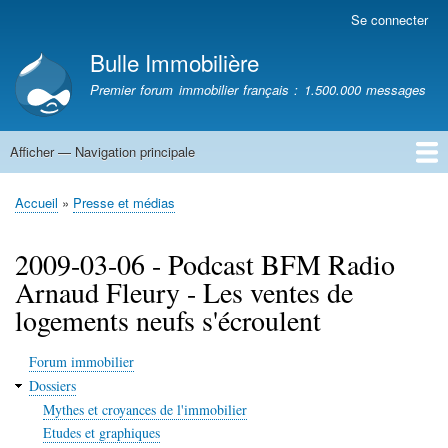
Aller
Se connecter
Menu
au
du
Bulle Immobilière
contenu
compte
principal
Premier forum immobilier français : 1.500.000 messages
de
l'utilisateur
Afficher — Navigation principale
Navigation
principale
Accueil
Accueil
Presse et médias
Fil
d'Ariane
2009-03-06 - Podcast BFM Radio
Arnaud Fleury - Les ventes de
logements neufs s'écroulent
Forum immobilier
Dossiers
Mythes et croyances de l'immobilier
Etudes et graphiques