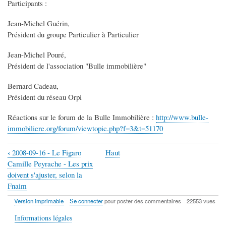
Participants :
Jean-Michel Guérin,
Président du groupe Particulier à Particulier
Jean-Michel Pouré,
Président de l'association "Bulle immobilière"
Bernard Cadeau,
Président du réseau Orpi
Réactions sur le forum de la Bulle Immobilière :
http://www.bulle-
immobiliere.org/forum/viewtopic.php?f=3&t=51170
‹
2008-09-16 - Le Figaro
Haut
Liens
Camille Peyrache - Les prix
transversaux
doivent s'ajuster, selon la
Fnaim
de
Version imprimable
Se connecter
pour poster des commentaires
22553 vues
livre
pour
Informations légales