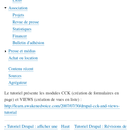
Association
Projets
Revue de presse
Statistiques
Financer
Bulletin d'adhésion
Presse et médias
Achat ou location
Contenu récent
Sources
Agrégateur
Le tutoriel présente les modules CCK (création de formulaires en
page) et VIEWS (création de vues en liste) :
http://learn.awakenedvoice.com/2007/07/30/drupal-cck-and-views-
tutorial
‹
Tutoriel Drupal : afficher une
Haut
Tutoriel Drupal : Révisions de
Liens