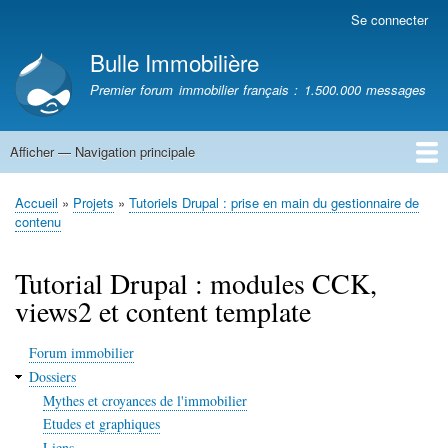
Aller
Se connecter
Menu
au
du
Bulle Immobilière
contenu
compte
principal
Premier forum immobilier français : 1.500.000 messages
de
l'utilisateur
Afficher — Navigation principale
Navigation
principale
Accueil
Accueil
Projets
Tutoriels Drupal : prise en main du gestionnaire de
Fil
contenu
d'Ariane
Tutorial Drupal : modules CCK,
views2 et content template
Forum immobilier
Dossiers
Mythes et croyances de l'immobilier
Etudes et graphiques
Liens