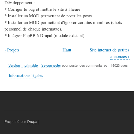
Développement :
* Corriger le bug et mettre le site à l'heure.
* Installer un MOD permettant de noter les posts.
* Installer un MOD permettant d'ignorer certains membres (choix
personnel de chaque internaute).
* Intégrer PhpBB à Drupal (module existant)
‹
Projets
Haut
Site internet de petites
Liens
›
annonces
transversaux
Version imprimable
Se connecter
pour poster des commentaires
15023 vues
de
Informations légales
livre
pour
Portail
Bulle
Immobilière
Propulsé par
Drupal