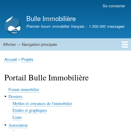
Aller
Se connecter
Menu
au
du
Bulle Immobilière
contenu
compte
principal
Premier forum immobilier français : 1.500.000 messages
de
l'utilisateur
Afficher — Navigation principale
Navigation
principale
Accueil
Accueil
Projets
Fil
d'Ariane
Portail Bulle Immobilière
Forum immobilier
Dossiers
Mythes et croyances de l'immobilier
Etudes et graphiques
Liens
Association