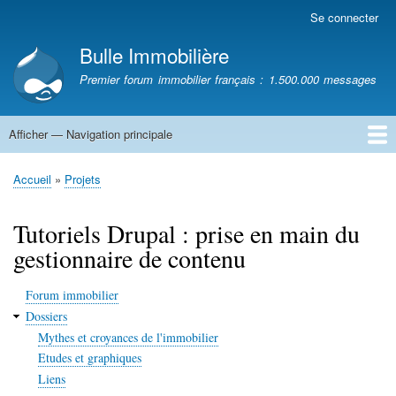
Aller
Se connecter
Menu
au
du
Bulle Immobilière
contenu
compte
principal
Premier forum immobilier français : 1.500.000 messages
de
l'utilisateur
Afficher — Navigation principale
Navigation
principale
Accueil
Accueil
Projets
Fil
d'Ariane
Tutoriels Drupal : prise en main du
gestionnaire de contenu
Forum immobilier
Dossiers
Mythes et croyances de l'immobilier
Etudes et graphiques
Liens