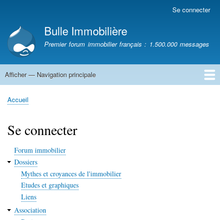
Aller
Se connecter
Menu
au
du
Bulle Immobilière
contenu
compte
principal
Premier forum immobilier français : 1.500.000 messages
de
l'utilisateur
Afficher — Navigation principale
Navigation
principale
Accueil
Accueil
Fil
d'Ariane
Se connecter
Forum immobilier
Dossiers
Mythes et croyances de l'immobilier
Etudes et graphiques
Liens
Association