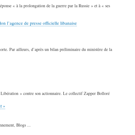
onse « à la prolongation de la guerre par la Russie » et à « ses
n l’agence de presse officielle libanaise
rte. Par ailleurs, d’après un bilan préliminaire du ministère de la
 Libération » contre son actionnaire. Le collectif Zapper Bolloré
nière
t »
ge
onnement, Blogs ...