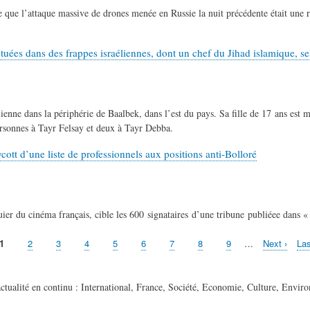
ue l’attaque massive de drones menée en Russie la nuit précédente était une rép
es dans des frappes israéliennes, dont un chef du Jihad islamique, selo
nne dans la périphérie de Baalbek, dans l’est du pays. Sa fille de 17 ans est mo
ersonnes à Tayr Felsay et deux à Tayr Debba.
tt d’une liste de professionnels aux positions anti-Bolloré
r du cinéma français, cible les ​600 signataires d’une tribune publiée​e dans «
Page
1
Page
2
Page
3
Page
4
Page
5
Page
6
Page
7
Page
8
Page
9
…
Page
Next ›
Der
Las
courante
suivante
pa
’actualité en continu : International, France, Société, Economie, Culture, Envir