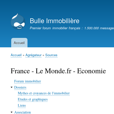
Menu
du
Bulle Immobilière
compte
de
Premier forum immobilier français : 1.500.000 message
l'utilisateur
Accueil
Navigation
principale
Accueil
Agrégateur
Sources
Fil
d'Ariane
France - Le Monde.fr - Economie
Forum immobilier
Dossiers
Mythes et croyances de l'immobilier
Etudes et graphiques
Liens
Association