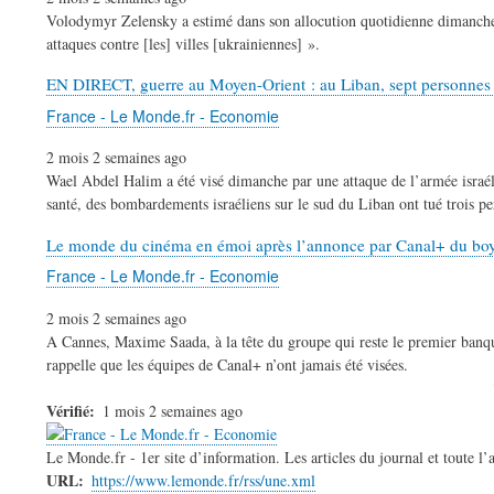
Volodymyr Zelensky a estimé dans son allocution quotidienne dimanche q
attaques contre [les] villes [ukrainiennes] ».
EN DIRECT, guerre au Moyen-Orient : au Liban, sept personnes tué
France - Le Monde.fr - Economie
2 mois 2 semaines ago
Wael Abdel Halim a été visé dimanche par une attaque de l’armée israélie
santé, des bombardements israéliens sur le sud du Liban ont tué trois p
​Le monde du cinéma en émoi après l’annonce par Canal+ du boyco
France - Le Monde.fr - Economie
2 mois 2 semaines ago
A Cannes, Maxime Saada, à la tête du groupe qui reste le premier banquie
rappelle que les équipes de Canal+ n’ont jamais été visées.
Pagination
Vérifié
1 mois 2 semaines ago
Le Monde.fr - 1er site d’information. Les articles du journal et toute l
URL
https://www.lemonde.fr/rss/une.xml