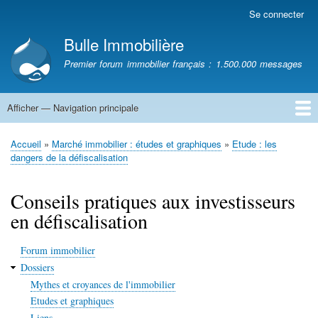
Aller
Se connecter
Menu
au
du
Bulle Immobilière
contenu
compte
principal
Premier forum immobilier français : 1.500.000 messages
de
l'utilisateur
Afficher — Navigation principale
Navigation
principale
Accueil
Accueil
Marché immobilier : études et graphiques
Etude : les
Fil
dangers de la défiscalisation
d'Ariane
Conseils pratiques aux investisseurs
en défiscalisation
Forum immobilier
Dossiers
Mythes et croyances de l'immobilier
Etudes et graphiques
Liens