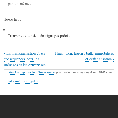
par soi-même.
To-do list :
Trouver et citer des témoignages précis.
‹
La financiarisation et ses
Haut
Conclusion : bulle immobilière
Liens
›
conséquences pour les
et défiscalisation
transversaux
ménages et les entreprises
de
Version imprimable
Se connecter
pour poster des commentaires
5247 vues
livre
Informations légales
pour
Conseils
pratiques
aux