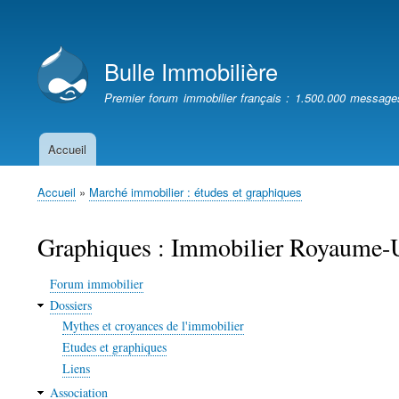
Menu
du
Bulle Immobilière
compte
de
Premier forum immobilier français : 1.500.000 message
l'utilisateur
Accueil
Navigation
principale
Accueil
Marché immobilier : études et graphiques
Fil
d'Ariane
Graphiques : Immobilier Royaume-
Forum immobilier
Dossiers
Mythes et croyances de l'immobilier
Etudes et graphiques
Liens
Association