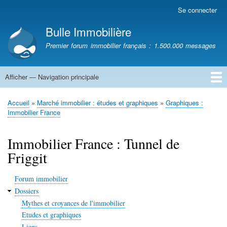
Aller
Se connecter
Menu
au
du
Bulle Immobilière
contenu
compte
principal
Premier forum immobilier français : 1.500.000 messages
de
l'utilisateur
Afficher — Navigation principale
Navigation
principale
Accueil
Accueil
Marché immobilier : études et graphiques
Graphiques :
Fil
Immobilier France
d'Ariane
Immobilier France : Tunnel de
Friggit
Forum immobilier
Dossiers
Mythes et croyances de l'immobilier
Etudes et graphiques
Liens