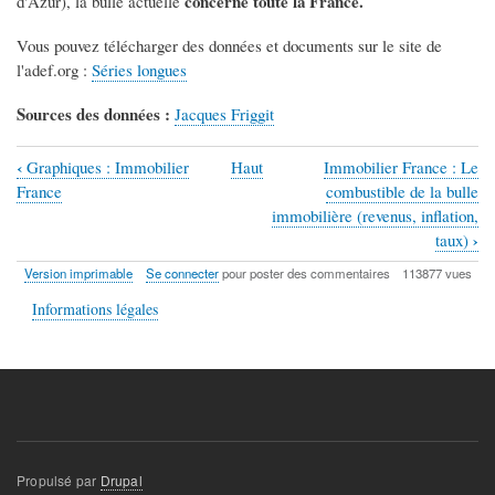
concerne toute la France
.
d'Azur), la bulle actuelle
Vous pouvez télécharger des données et documents sur le site de
l'adef.org :
Séries longues
Sources des données :
Jacques Friggit
‹
Graphiques : Immobilier
Haut
Immobilier France : Le
Liens
France
combustible de la bulle
transversaux
immobilière (revenus, inflation,
›
taux)
de
Version imprimable
Se connecter
pour poster des commentaires
113877 vues
livre
pour
Informations légales
Immobilier
France
:
Tunnel
de
Propulsé par
Drupal