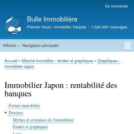
Aller
Se connecter
Menu
au
du
Bulle Immobilière
contenu
compte
principal
Premier forum immobilier français : 1.500.000 messages
de
l'utilisateur
Afficher — Navigation principale
Navigation
principale
Accueil
Accueil
Marché immobilier : études et graphiques
Graphiques :
Fil
Immobilier Japon
d'Ariane
Immobilier Japon : rentabilité des
banques
Forum immobilier
Dossiers
Mythes et croyances de l'immobilier
Etudes et graphiques
Liens