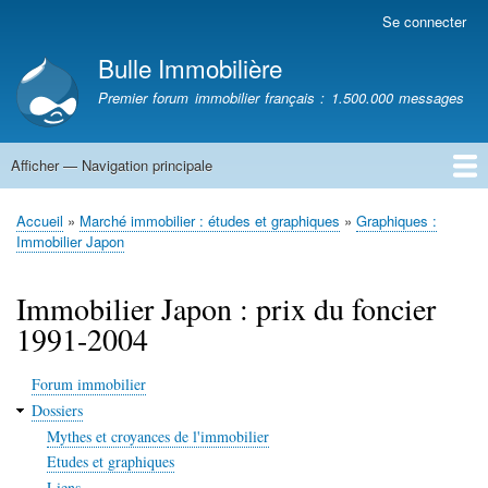
Aller
Se connecter
Menu
au
du
Bulle Immobilière
contenu
compte
principal
Premier forum immobilier français : 1.500.000 messages
de
l'utilisateur
Afficher — Navigation principale
Navigation
principale
Accueil
Accueil
Marché immobilier : études et graphiques
Graphiques :
Fil
Immobilier Japon
d'Ariane
Immobilier Japon : prix du foncier
1991-2004
Forum immobilier
Dossiers
Mythes et croyances de l'immobilier
Etudes et graphiques
Liens