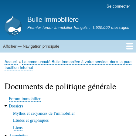
Aller
Se connecter
Menu
au
du
Bulle Immobilière
contenu
compte
principal
Premier forum immobilier français : 1.500.000 messages
de
l'utilisateur
Afficher — Navigation principale
Navigation
principale
Accueil
Accueil
La communauté Bulle Immobière à votre service, dans la pure
Fil
tradition Internet
d'Ariane
Documents de politique générale
Forum immobilier
Dossiers
Mythes et croyances de l'immobilier
Etudes et graphiques
Liens
Association