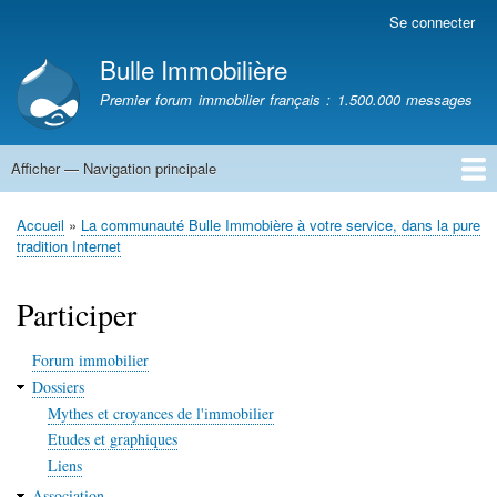
Aller
Se connecter
Menu
au
du
Bulle Immobilière
contenu
compte
principal
Premier forum immobilier français : 1.500.000 messages
de
l'utilisateur
Afficher — Navigation principale
Navigation
principale
Accueil
Accueil
La communauté Bulle Immobière à votre service, dans la pure
Fil
tradition Internet
d'Ariane
Participer
Forum immobilier
Dossiers
Mythes et croyances de l'immobilier
Etudes et graphiques
Liens
Association