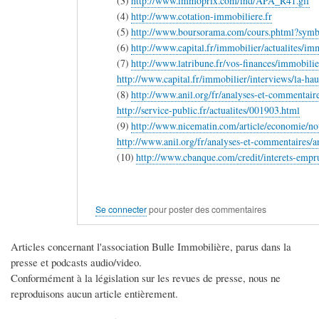
(3)
http://www.immoprix.com/ind/APA_R41.gif
(4)
http://www.cotation-immobiliere.fr
(5)
http://www.boursorama.com/cours.phtml?sy
(6)
http://www.capital.fr/immobilier/actualites/im
(7)
http://www.latribune.fr/vos-finances/immobilie
http://www.capital.fr/immobilier/interviews/la-h
(8)
http://www.anil.org/fr/analyses-et-commentair
http://service-public.fr/actualites/001903.html
(9)
http://www.nicematin.com/article/economie/
http://www.anil.org/fr/analyses-et-commentaires/
(10)
http://www.cbanque.com/credit/interets-empr
Se connecter
pour poster des commentaires
Articles concernant l'association Bulle Immobilière, parus dans la
presse et podcasts audio/video.
Conformément à la législation sur les revues de presse, nous ne
reproduisons aucun article entièrement.