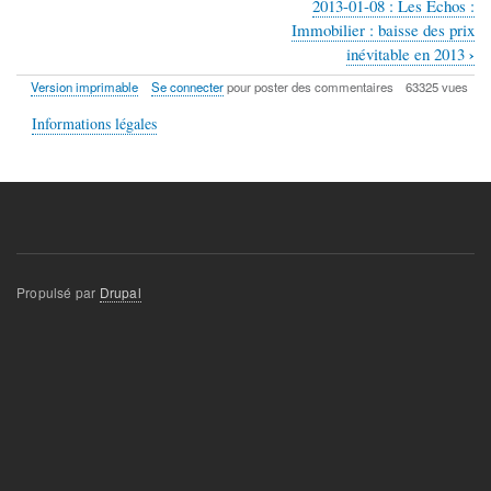
2013-01-08 : Les Échos :
Liens
Immobilier : baisse des prix
transversaux
›
inévitable en 2013
de
Version imprimable
Se connecter
pour poster des commentaires
63325 vues
livre
Informations légales
pour
Presse
et
médias
Propulsé par
Drupal