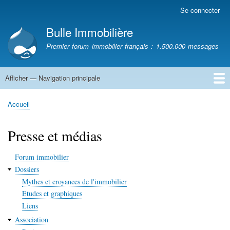
Aller
Se connecter
Menu
au
du
Bulle Immobilière
contenu
compte
principal
Premier forum immobilier français : 1.500.000 messages
de
l'utilisateur
Afficher — Navigation principale
Navigation
principale
Accueil
Accueil
Fil
d'Ariane
Presse et médias
Forum immobilier
Dossiers
Mythes et croyances de l'immobilier
Etudes et graphiques
Liens
Association